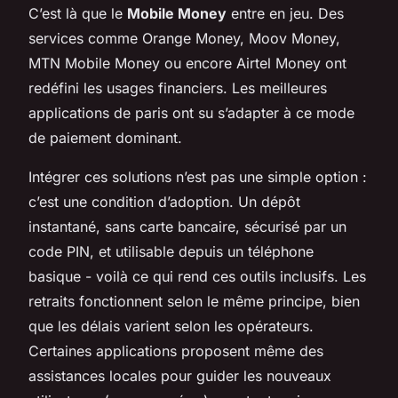
C’est là que le
Mobile Money
entre en jeu. Des
services comme Orange Money, Moov Money,
MTN Mobile Money ou encore Airtel Money ont
redéfini les usages financiers. Les meilleures
applications de paris ont su s’adapter à ce mode
de paiement dominant.
Intégrer ces solutions n’est pas une simple option :
c’est une condition d’adoption. Un dépôt
instantané, sans carte bancaire, sécurisé par un
code PIN, et utilisable depuis un téléphone
basique - voilà ce qui rend ces outils inclusifs. Les
retraits fonctionnent selon le même principe, bien
que les délais varient selon les opérateurs.
Certaines applications proposent même des
assistances locales pour guider les nouveaux