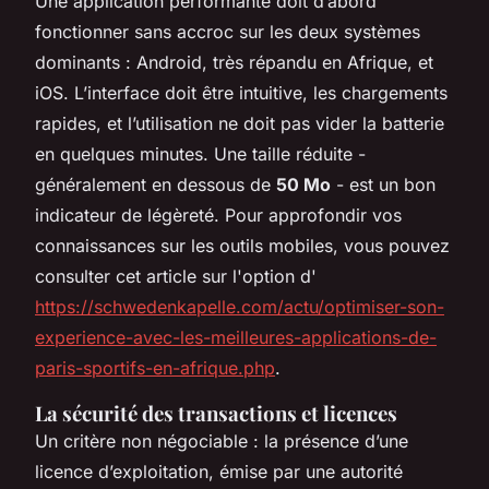
Une application performante doit d’abord
fonctionner sans accroc sur les deux systèmes
dominants : Android, très répandu en Afrique, et
iOS. L’interface doit être intuitive, les chargements
rapides, et l’utilisation ne doit pas vider la batterie
en quelques minutes. Une taille réduite -
généralement en dessous de
50 Mo
- est un bon
indicateur de légèreté. Pour approfondir vos
connaissances sur les outils mobiles, vous pouvez
consulter cet article sur l'option d'
https://schwedenkapelle.com/actu/optimiser-son-
experience-avec-les-meilleures-applications-de-
paris-sportifs-en-afrique.php
.
La sécurité des transactions et licences
Un critère non négociable : la présence d’une
licence d’exploitation, émise par une autorité