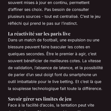
souvent mises à jour en continu, permettent
d’affiner ses choix. Pas besoin de consulter
plusieurs sources - tout est centralisé. C’est le jeu
réfléchi qui prend le pas sur l’instinct.
La réactivité sur les paris live
Dans un match de football, une expulsion ou une
blessure peuvent faire basculer les cotes en
quelques secondes. Être le premier à agir, c’est
souvent bénéficier de meilleures cotes. La vitesse
de validation, l’absence de latence, et la possibilité
de parier d’un seul doigt font du smartphone un
outil imbattable pour le live betting. Et c’est là que
la souplesse technologique fait toute la différence.
Savoir gérer ses limites de jeu
Face à la facilité d’accès, la tentation peut vite