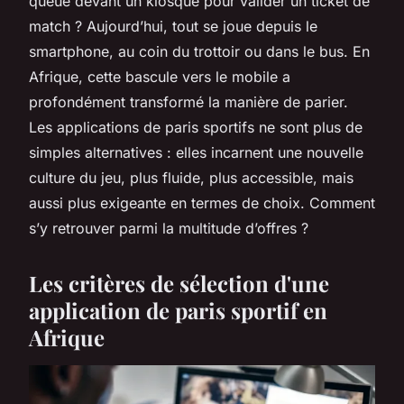
queue devant un kiosque pour valider un ticket de
match ? Aujourd’hui, tout se joue depuis le
smartphone, au coin du trottoir ou dans le bus. En
Afrique, cette bascule vers le mobile a
profondément transformé la manière de parier.
Les applications de paris sportifs ne sont plus de
simples alternatives : elles incarnent une nouvelle
culture du jeu, plus fluide, plus accessible, mais
aussi plus exigeante en termes de choix. Comment
s’y retrouver parmi la multitude d’offres ?
Les critères de sélection d'une
application de paris sportif en
Afrique