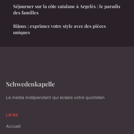
Séjourner sur la côte catalane à Argelès : le paradis
des familles
Bijoux : exprimez votre style avec des pièces
uniques
Schwedenkapelle
Le média indépendant qui éclaire votre quotidien
LIENS
Accueil