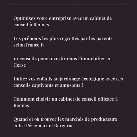
Optimisez votre entreprise avec un cabinet de
conseil à Rennes
Les prénoms les plus regrettés par les parents
selon france tv
10 conseils pour investir dans l'immobilier en
Corse
Initiez vos enfants au jardinage écologique avec ces
conseils captivants et amusants !
Comment choisir un cabinet de conseil efficace à
Rennes
Quand et où trouver les marchés de producteurs
entre Périgueux et Bergerac