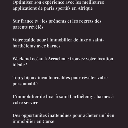
Optimiser son expérience avec les meilleures
applications de paris sportifs en Afrique
Sur france tv : les prénoms et les regrets des
parents révélés
Votre guide pour l'immobilier de luxe à saint-
barthélemy avec barnes
Weekend océan à Arcachon : trouvez votre location
idéale !
Top 5 bijoux incontournables pour révéler votre
personnalité
L'immobilier de luxe à saint barthélemy : barnes à
votre service
Des opportunités inattendues pour acheter un bien
immobilier en Corse