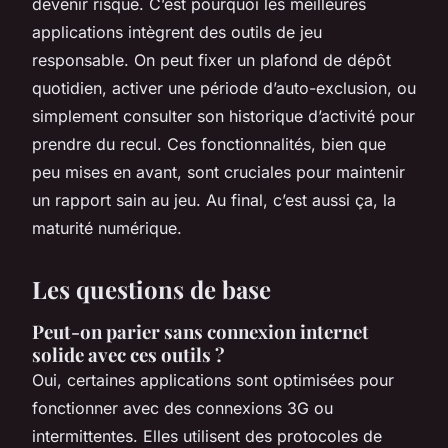
devenir risque. C’est pourquoi les meilleures
applications intègrent des outils de jeu
responsable. On peut fixer un plafond de dépôt
quotidien, activer une période d’auto-exclusion, ou
simplement consulter son historique d’activité pour
prendre du recul. Ces fonctionnalités, bien que
peu mises en avant, sont cruciales pour maintenir
un rapport sain au jeu. Au final, c’est aussi ça, la
maturité numérique.
Les questions de base
Peut-on parier sans connexion internet
solide avec ces outils ?
Oui, certaines applications sont optimisées pour
fonctionner avec des connexions 3G ou
intermittentes. Elles utilisent des protocoles de