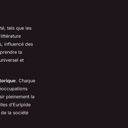
té, tels que les
ittérature
s, influencé des
mprendre la
universel et
torique
. Chaque
réoccupations
sir pleinement la
les d’Euripide
 de la société