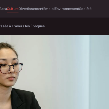
Actu
Culture
Divertissement
Emploi
Environnement
Société
yssée à Travers les Époques