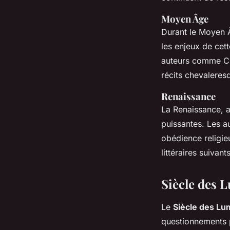
Moyen Âge
Durant le Moyen Â
les enjeux de ce
auteurs comme Chr
récits chevaleresq
Renaissance
La Renaissance, 
puissantes. Les au
obédience religi
littéraires suivants
Siècle des 
Le
Siècle des Lu
questionnements 