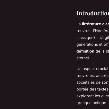
Introduction
La
littérature cl
œuvres d’Homère e
classique? Il s’ag
générations et of
définition
de la li
éternel.
Un aspect crucial 
œuvre est ancrée 
sociétales de son
portée des textes
explorent les dile
grecque antique.