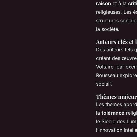
raison
et à la
cri
religieuses. Les 
structures sociale
la société.
Auteurs clés et
Des auteurs tels 
créant des œuvres 
Voltaire, par exem
Rousseau explore l
social”.
Thèmes majeur
Les thèmes abordé
la
tolérance
relig
le Siècle des Lumi
l’innovation intell