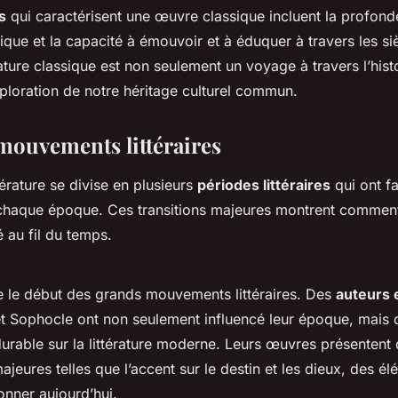
s
qui caractérisent une œuvre classique incluent la profond
stique et la capacité à émouvoir et à éduquer à travers les siè
érature classique est non seulement un voyage à travers l’histo
loration de notre héritage culturel commun.
mouvements littéraires
ttérature se divise en plusieurs
périodes littéraires
qui ont fa
chaque époque. Ces transitions majeures montrent comment l
 au fil du temps.
e le début des grands mouvements littéraires. Des
auteurs
Sophocle ont non seulement influencé leur époque, mais 
durable sur la littérature moderne. Leurs œuvres présentent
ajeures telles que l’accent sur le destin et les dieux, des é
onner aujourd’hui.