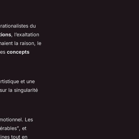
ationalistes du
tions
, l’exaltation
ient la raison, le
des
concepts
rtistique et une
sur la singularité
motionnel. Les
érables”
, et
ines tout en