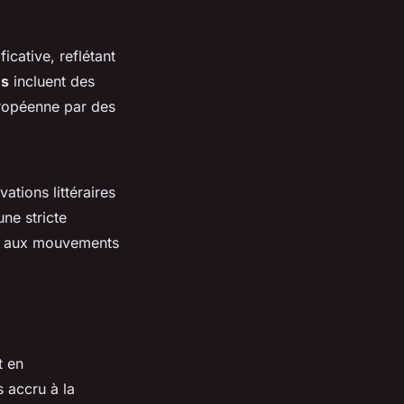
icative, reflétant
es
incluent des
uropéenne par des
ations littéraires
une stricte
ie aux mouvements
t en
 accru à la