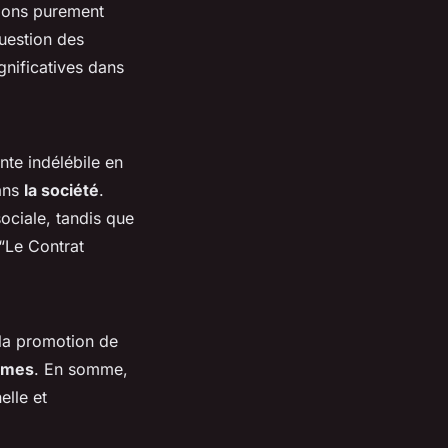
ions purement
uestion des
ignificatives dans
nte indélébile en
dans
la société
.
sociale, tandis que
 “Le Contrat
 la promotion de
rmes
. En somme,
elle et