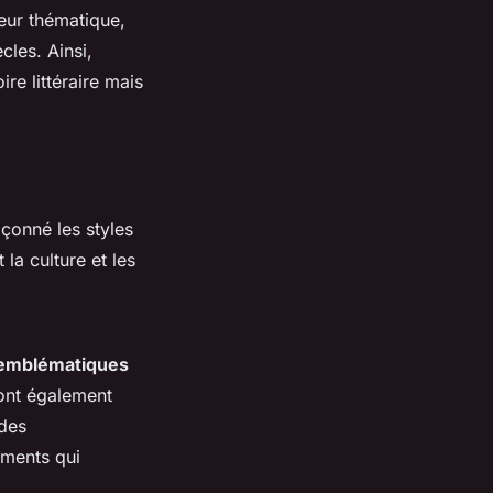
eur thématique,
cles. Ainsi,
ire littéraire mais
çonné les styles
a culture et les
 emblématiques
ont également
 des
léments qui