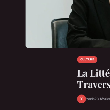
CULTURE
La Litt
Travers
Y
Yanis
23 févrie